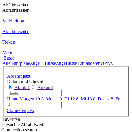
Abfahrtszeiten
Abfahrtszeiten
Verbindung
Abfahrtszeiten
Tickets
Mehr
Busse
Alle Fahrpläne
Züge + Busse
Züge
Busse
Ein anderer ÖPNV
Abfahrt jetzt
Datum und Uhrzeit
Abfahrt
Ankunft
Heute
Morgen
10.8. Mo
11.8. Di
12.8. Mi
13.8. Do
14.8. Fr
Stornieren
OK
Favoriten
Gesuchte Abfahrtszeiten
Connection search