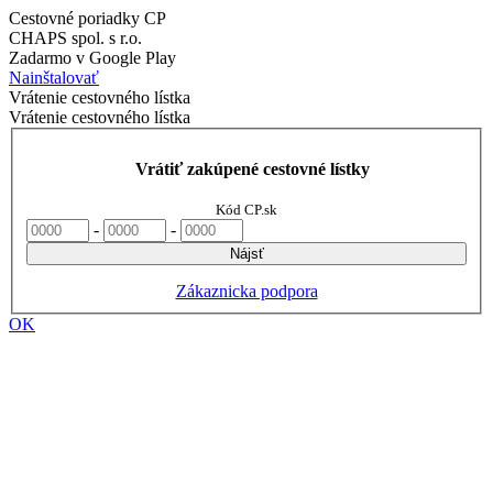
Cestovné poriadky CP
CHAPS spol. s r.o.
Zadarmo v Google Play
Nainštalovať
Vrátenie cestovného lístka
Vrátenie cestovného lístka
Vrátiť zakúpené cestovné lístky
Kód CP.sk
-
-
Nájsť
Zákaznicka podpora
OK