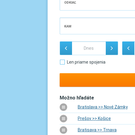
ODKIAĽ
KAM
Len priame spojenia
Možno hľadáte
Bratislava >> Nové Zámky
Prešov >> Košice
Bratisava >> Trnava