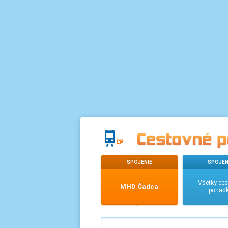
SPOJENIE
SPOJEN
Všetky ce
MHD Čadca
poriad