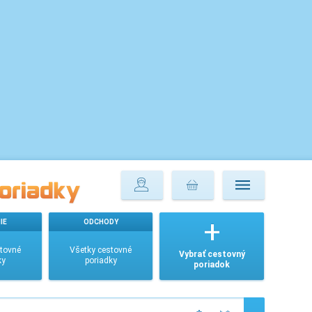
IE
ODCHODY
stovné
Všetky cestovné
Vybrať cestovný
ky
poriadky
poriadok