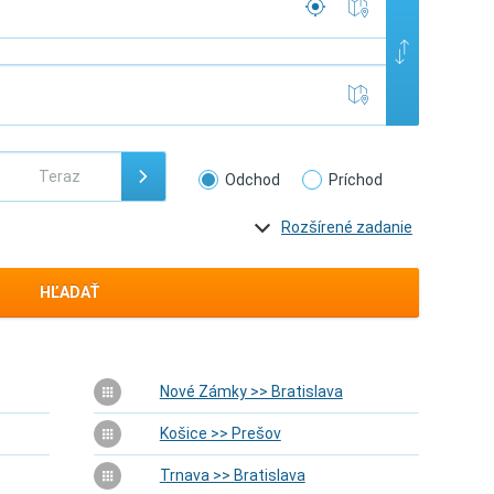
Odchod
Príchod
Rozšírené zadanie
HĽADAŤ
Nové Zámky >> Bratislava
Košice >> Prešov
Trnava >> Bratislava